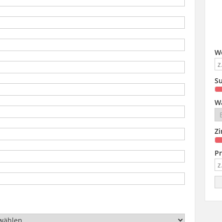
W
Su
W
Z
Pr