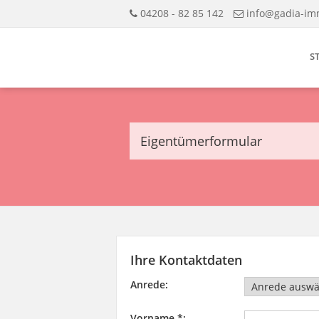
04208 - 82 85 142
info@gadia-im
S
Eigentümerformular
Ihre Kontaktdaten
Anrede:
Vorname *: