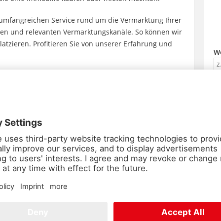
 umfangreichen Service rund um die Vermarktung Ihrer
igen und relevanten Vermarktungskanäle. So können wir
atzieren. Profitieren Sie von unserer Erfahrung und
W
ieten möchten, finden Sie bei uns ausgewählte
Su
Wohnung, in unserem Portfolio werden Sie bestimmt
s gerne auch für Sie nach Ihrer Traum-Immobilie suchen
W
Z
Pr