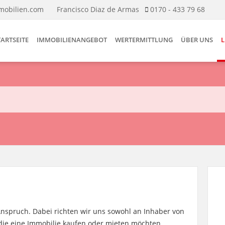
mobilien.com
Francisco Diaz de Armas
0170 - 433 79 68
TARTSEITE
IMMOBILIENANGEBOT
WERTERMITTLUNG
ÜBER UNS
L
nspruch. Dabei richten wir uns sowohl an Inhaber von
 die eine Immobilie kaufen oder mieten möchten.