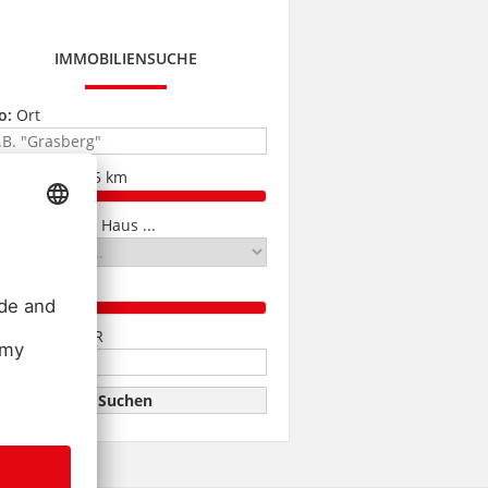
IMMOBILIENSUCHE
o:
Ort
ch-Radius:
15 km
as:
Wohnung, Haus ...
immer ab:
2
+
eis bis:
in EUR